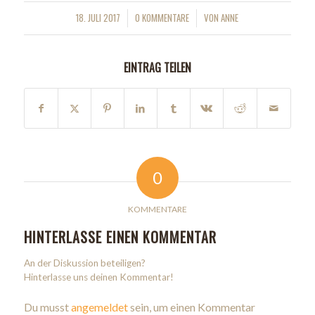
18. JULI 2017
0 KOMMENTARE
VON
ANNE
/
/
EINTRAG TEILEN
0
KOMMENTARE
HINTERLASSE EINEN KOMMENTAR
An der Diskussion beteiligen?
Hinterlasse uns deinen Kommentar!
Du musst
angemeldet
sein, um einen Kommentar