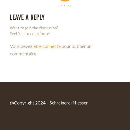
REPLIES
LEAVE A REPLY
Want to join the discussion?
Feel free to contribute!
Vous devez
être connecté
pour publier un
commentaire.
@Copyright 2024 – Schreinerei Niessen