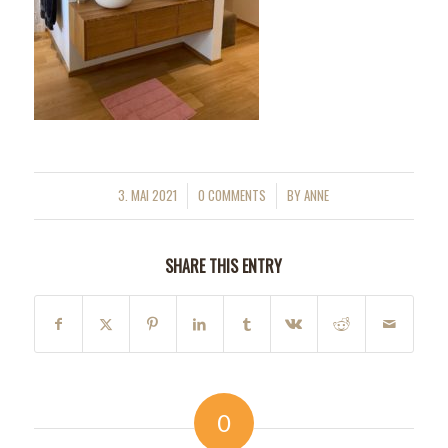
3. MAI 2021
0 COMMENTS
BY
ANNE
/
/
SHARE THIS ENTRY
0