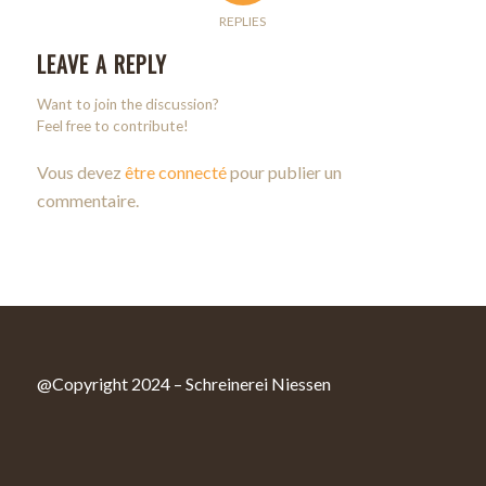
REPLIES
LEAVE A REPLY
Want to join the discussion?
Feel free to contribute!
Vous devez
être connecté
pour publier un
commentaire.
@Copyright 2024 – Schreinerei Niessen