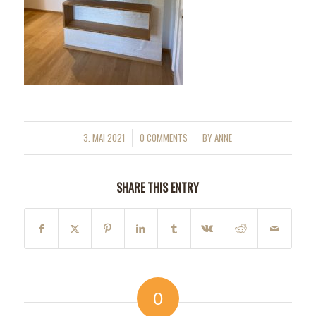
3. MAI 2021
0 COMMENTS
BY
ANNE
/
/
SHARE THIS ENTRY
0