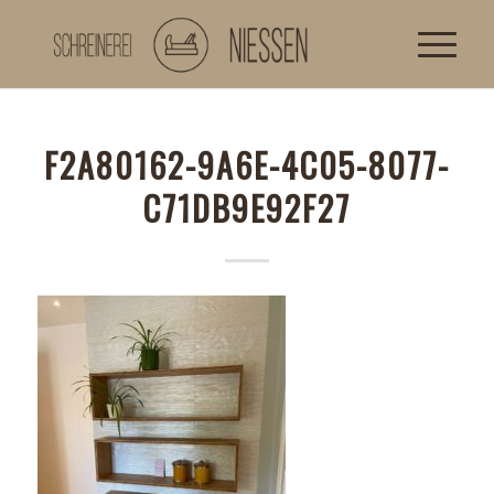
F2A80162-9A6E-4C05-8077-
C71DB9E92F27