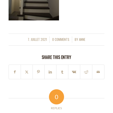
7. JUILLET 2021
0 COMMENTS
BY
ANNE
/
/
SHARE THIS ENTRY
0
REPLIES