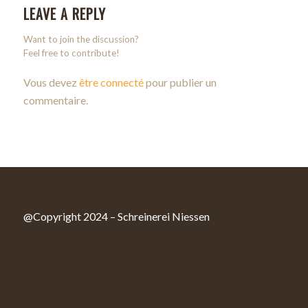
LEAVE A REPLY
Want to join the discussion?
Feel free to contribute!
Vous devez
être connecté
pour publier un
commentaire.
@Copyright 2024 – Schreinerei Niessen